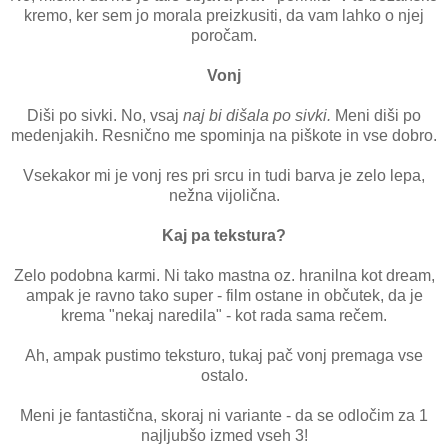
kremo, ker sem jo morala preizkusiti, da vam lahko o njej
poročam.
Vonj
Diši po sivki. No, vsaj
naj bi dišala po sivki.
Meni diši po
medenjakih. Resnično me spominja na piškote in vse dobro.
Vsekakor mi je vonj res pri srcu in tudi barva je zelo lepa,
nežna vijolična.
Kaj pa tekstura?
Zelo podobna karmi. Ni tako mastna oz. hranilna kot dream,
ampak je ravno tako super - film ostane in občutek, da je
krema "nekaj naredila" - kot rada sama rečem.
Ah, ampak pustimo teksturo, tukaj pač vonj premaga vse
ostalo.
Meni je fantastična, skoraj ni variante - da se odločim za 1
najljubšo izmed vseh 3!