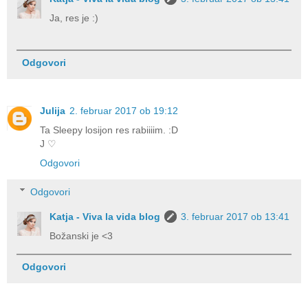
Ja, res je :)
Odgovori
Julija
2. februar 2017 ob 19:12
Ta Sleepy losijon res rabiiiim. :D
J ♡
Odgovori
Odgovori
Katja - Viva la vida blog
3. februar 2017 ob 13:41
Božanski je <3
Odgovori