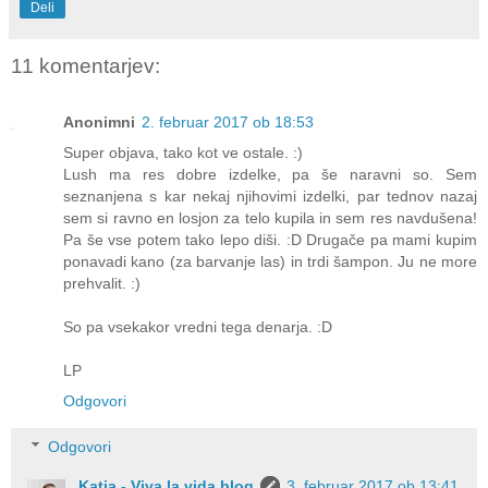
Deli
11 komentarjev:
Anonimni
2. februar 2017 ob 18:53
Super objava, tako kot ve ostale. :)
Lush ma res dobre izdelke, pa še naravni so. Sem
seznanjena s kar nekaj njihovimi izdelki, par tednov nazaj
sem si ravno en losjon za telo kupila in sem res navdušena!
Pa še vse potem tako lepo diši. :D Drugače pa mami kupim
ponavadi kano (za barvanje las) in trdi šampon. Ju ne more
prehvalit. :)
So pa vsekakor vredni tega denarja. :D
LP
Odgovori
Odgovori
Katja - Viva la vida blog
3. februar 2017 ob 13:41