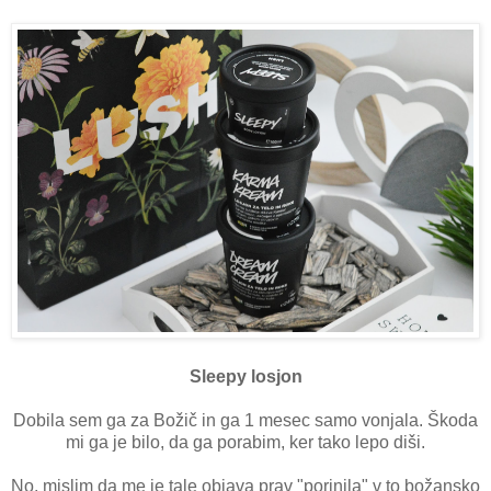
Sleepy losjon
Dobila sem ga za Božič in ga 1 mesec samo vonjala. Škoda
mi ga je bilo, da ga porabim, ker tako lepo diši.
No, mislim da me je tale objava prav "porinila" v to božansko