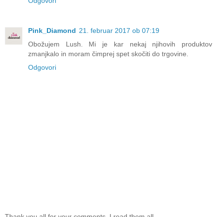
Odgovori
Pink_Diamond
21. februar 2017 ob 07:19
Obožujem Lush. Mi je kar nekaj njihovih produktov
zmanjkalo in moram čimprej spet skočiti do trgovine.
Odgovori
Thank you all for your comments, I read them all