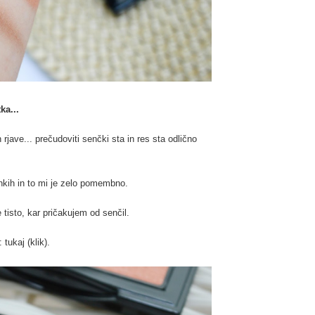
ka...
rjave... prečudoviti senčki sta in res sta odlično
enkih in to mi je zelo pomembno.
 tisto, kar pričakujem od senčil.
 :
tukaj (klik)
.