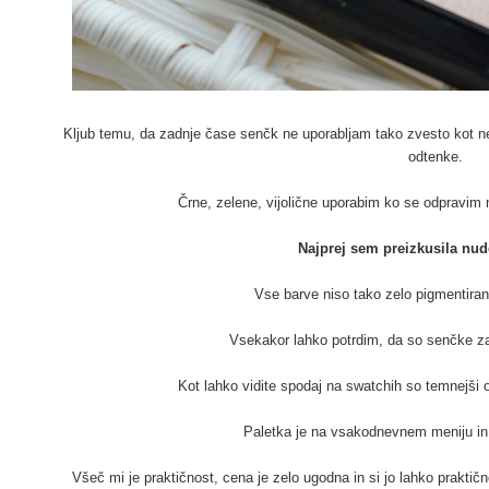
Kljub temu, da zadnje čase senčk ne uporabljam tako zvesto kot n
odtenke.
Črne, zelene, vijolične uporabim ko se odpravim 
Najprej sem preizkusila nud
Vse barve niso tako zelo pigmentirane
Vsekakor lahko potrdim, da so senčke za 
Kot lahko vidite spodaj na swatchih so temnejši 
Paletka je na vsakodnevnem meniju in 
Všeč mi je praktičnost, cena je zelo ugodna in si jo lahko praktičn