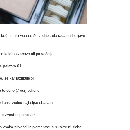
ekoč, imam vseeno še vedno zelo rada nude, rjave
na kakšno zabavo ali pa večerjo!
e paletko 01.
, se kar razlikujejo!
to ceno (7 eur) odlične.
odtenki vedno najboljše obarvani.
jo zvesto uporabljam.
o vsaka privošči in pigmentacija nikakor ni slaba.