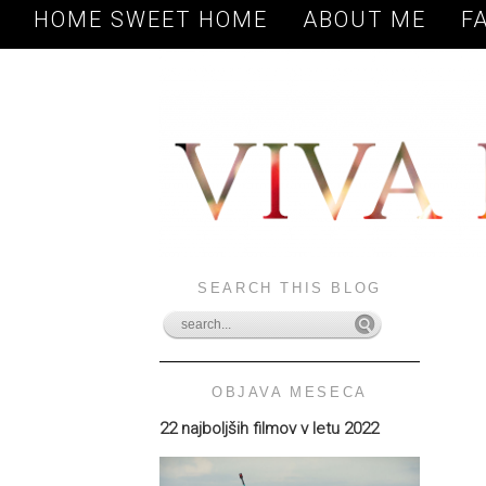
HOME SWEET HOME
ABOUT ME
F
SEARCH THIS BLOG
OBJAVA MESECA
22 najboljših filmov v letu 2022