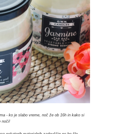
ma - ko je slabo vreme, noč že ob 16h in kako si
 noči!
ez nekaterih materialnih zadevščin ne bo šlo.