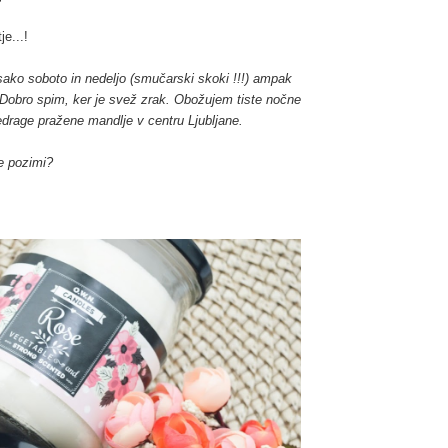
je...!
ko soboto in nedeljo (smučarski skoki !!!) ampak
Dobro spim, ker je svež zrak. Obožujem tiste nočne
edrage pražene mandlje v centru Ljubljane.
e pozimi?