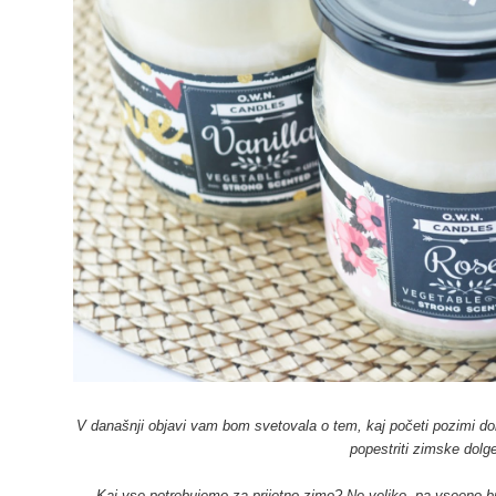
V današnji objavi vam bom svetovala o tem, kaj početi pozimi do
popestriti zimske dolge
Kaj vse potrebujemo za prijetno zimo? Ne veliko, pa vseeno br