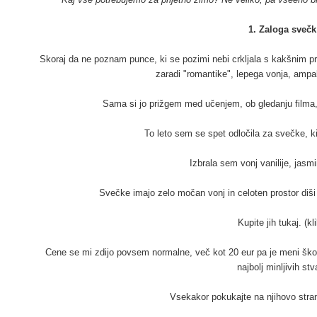
1. Zaloga svečk
Skoraj da ne poznam punce, ki se pozimi nebi crkljala s kakšnim 
zaradi "romantike", lepega vonja, ampa
Sama si jo prižgem med učenjem, ob gledanju filma, 
To leto sem se spet odločila za svečke, 
Izbrala sem vonj vanilije, jasmi
Svečke imajo zelo močan vonj in celoten prostor diši
Kupite jih
tukaj. (kl
Cene se mi zdijo povsem normalne, več kot 20 eur pa je meni škod
najbolj minljivih stva
Vsekakor pokukajte na njihovo stra