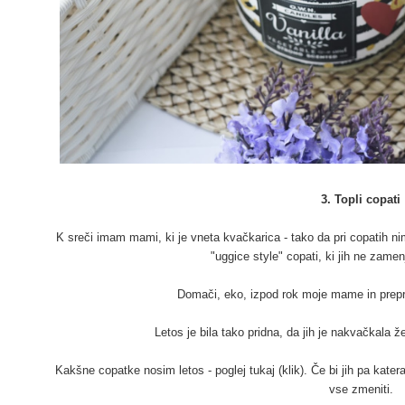
3. Topli copati
K sreči imam mami, ki je vneta kvačkarica - tako da pri copatih n
"uggice style" copati, ki jih ne zame
Domači, eko, izpod rok moje mame in prepros
Letos je bila tako pridna, da jih je nakvačkala 
Kakšne copatke nosim letos - poglej
tukaj (klik)
. Če bi jih pa kater
vse zmeniti.