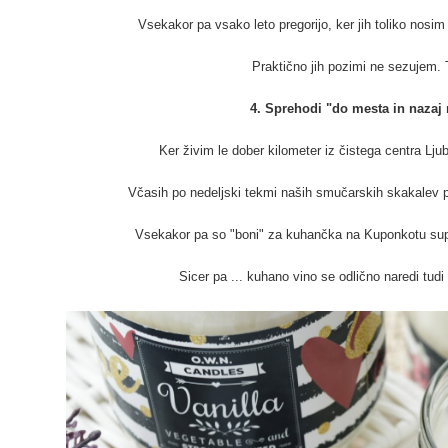
Vsekakor pa vsako leto pregorijo, ker jih toliko nosim
Praktično jih pozimi ne sezujem.
4. Sprehodi "do mesta in nazaj
Ker živim le dober kilometer iz čistega centra Ljub
Včasih po nedeljski tekmi naših smučarskih skakalev
Vsekakor pa so "boni" za kuhančka na Kuponkotu super 
Sicer pa ... kuhano vino se odlično naredi tudi