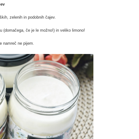
jev
ških, zelenih in podobnih čajev.
 (domačega, če je le možno!) in veliko limono!
e namreč ne pijem.