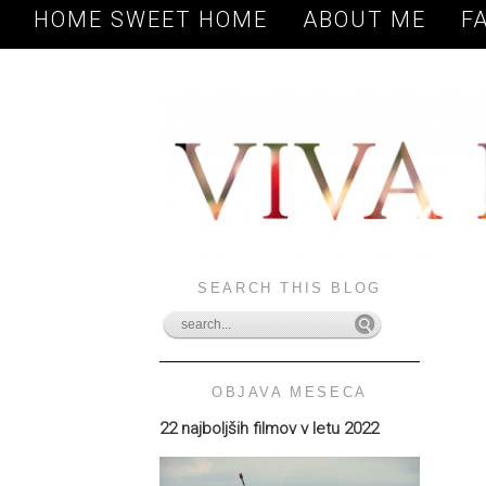
HOME SWEET HOME
ABOUT ME
F
SEARCH THIS BLOG
OBJAVA MESECA
22 najboljših filmov v letu 2022