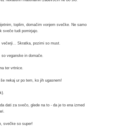
prijetnim, toplim, domačim vonjem svečke. Ne samo
k sveče tudi pomirjajo.
večerji... Skratka, pozimi so must.
ki so veganske in domače.
na ter vrtnice.
 še nekaj ur po tem, ko jih ugasnem!
ik)
.
a dati za svečo, glede na to - da je to ena izmed
ri.
n, svečke so super!