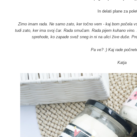
In delati plane za polet
Zimo imam rada. Ne samo zato, ker točno vem - kaj bom počela vsa
tudi zato, ker ima svoj čar. Rada smučam. Rada pijem kuhano vino. 
sprehode, ko zapade svež sneg in ni na ulici žive duše. Pr
Pa ve? :) Kaj rade počnet
Katja