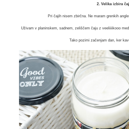
2. Velika izbira ča
Pri čajih nisem zbirčna. Ne maram grenkih angle
Uživam v planinskem, sadnem, zeliščem čaju z veeliiiikooo medu
Tako pozimi začenjam dan, ker kav