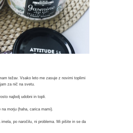
imam težav. Vsako leto me zasuje z novimi toplimi
njam za nič na svetu.
to najbolj udobni in topli.
že na morju (haha, carica mami).
a imela, po naročilu, ni problema. Mi pišite in se da