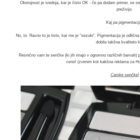
Obstojnost je srednja, kar je čisto OK - če pa dodam primer, se s
preživijo.
Kaj pa pigmentacij
No, to. Ravno to je tisto, kar me je "sezulo". Pigmentacija je odlična.
dobila takšna kvaliteto ko
Resnično vam te senčke (ki jih imajo v ogromno različnih barvah) 
ceno! (zvenim kot kakšna reklama za Hof
Carske senčke!