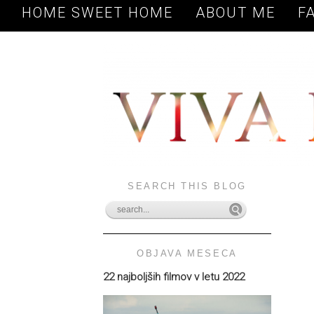
HOME SWEET HOME
ABOUT ME
F
SEARCH THIS BLOG
OBJAVA MESECA
22 najboljših filmov v letu 2022