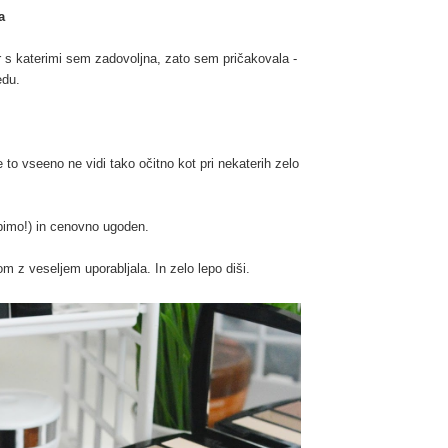
a
er s katerimi sem zadovoljna, zato sem pričakovala -
edu.
to vseeno ne vidi tako očitno kot pri nekaterih zelo
abimo!) in cenovno ugoden.
m z veseljem uporabljala. In zelo lepo diši.