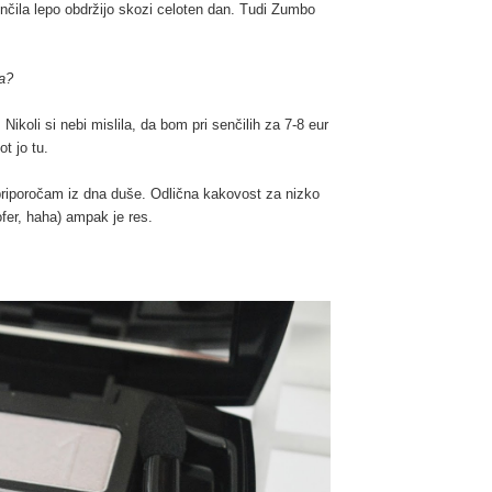
enčila lepo obdržijo skozi celoten dan. Tudi Zumbo
a?
 Nikoli si nebi mislila, da bom pri senčilih za 7-8 eur
t jo tu.
priporočam iz dna duše. Odlična kakovost za nizko
er, haha) ampak je res.