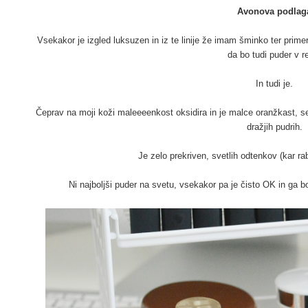
Avonova podlag
Vsekakor je izgled luksuzen in iz te linije že imam šminko ter prim
da bo tudi puder v r
In tudi je.
Čeprav na moji koži maleeeenkost oksidira in je malce oranžkast, se 
dražjih pudrih.
Je zelo prekriven, svetlih odtenkov (kar r
Ni najboljši puder na svetu, vsekakor pa je čisto OK in ga bo