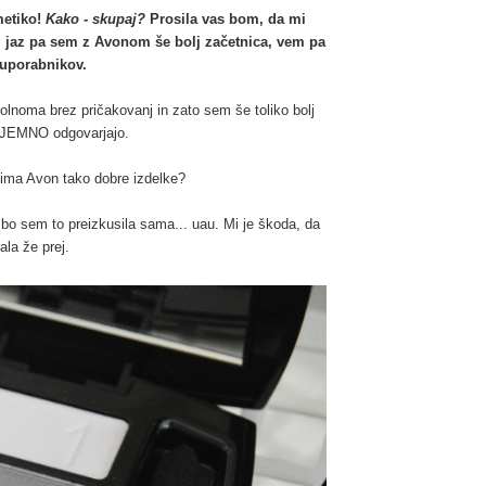
metiko!
Kako - skupaj?
Prosila vas bom, da mi
 jaz pa sem z Avonom še bolj začetnica, vem pa
 uporabnikov.
lnoma brez pričakovanj in zato sem še toliko bolj
IZJEMNO odgovarjajo.
a ima Avon tako dobre izdelke?
 bo sem to preizkusila sama... uau. Mi je škoda, da
ala že prej.