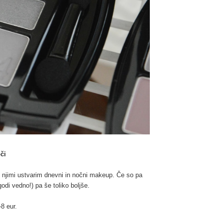
či
z njimi ustvarim dnevni in nočni makeup. Če so pa
odi vedno!) pa še toliko boljše.
-8 eur.