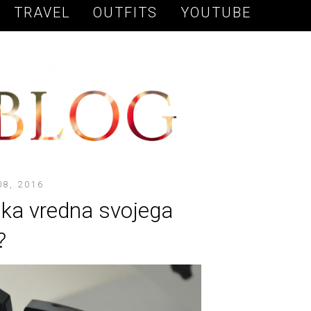
TRAVEL
OUTFITS
YOUTUBE
8, 2016
ika vredna svojega
?