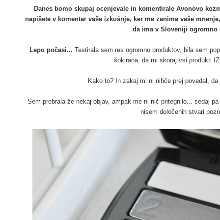
Danes bomo skupaj ocenjevale in komentirale Avonovo koz
napišete v komentar vaše izkušnje, ker me zanima vaše mnenje,
da ima v Sloveniji ogromno
Lepo počasi...
Testirala sem res ogromno produktov, bila sem popo
šokirana, da mi skoraj vsi produkti 
Kako to? In zakaj mi ni nihče prej povedal, d
Sem prebrala že nekaj objav, ampak me ni nič pritegnilo... sedaj pa
nisem določenih stvari pozn