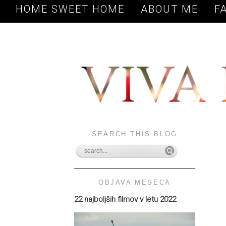
HOME SWEET HOME
ABOUT ME
F
SEARCH THIS BLOG
OBJAVA MESECA
22 najboljših filmov v letu 2022