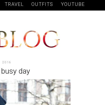
TRAVEL
OUTFITS
YOUTUBE
, 2016
r busy day