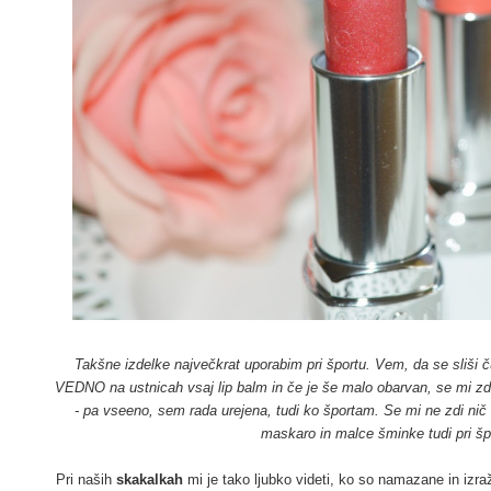
Takšne izdelke največkrat uporabim pri športu. Vem, da se sliši 
VEDNO na ustnicah vsaj lip balm in če je še malo obarvan, se mi z
- pa vseeno, sem rada urejena, tudi ko športam. Se mi ne zdi ni
maskaro in malce šminke tudi pri špor
Pri naših
skakalkah
mi je tako ljubko videti, ko so namazane in izra