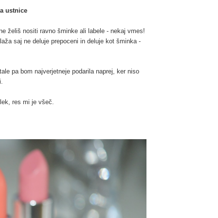
a ustnice
 želiš nositi ravno šminke ali labele - nekaj vmes!
laža saj ne deluje prepoceni in deluje kot šminka -
ale pa bom najverjetneje podarila naprej, ker niso
i.
lek, res mi je všeč.