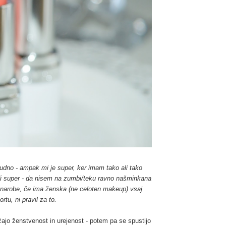
čudno - ampak mi je super, ker imam tako ali tako
di super - da nisem na zumbi/teku ravno našminkana
č narobe, če ima ženska (ne celoten makeup) vsaj
tu, ni pravil za to.
žajo ženstvenost in urejenost - potem pa se spustijo