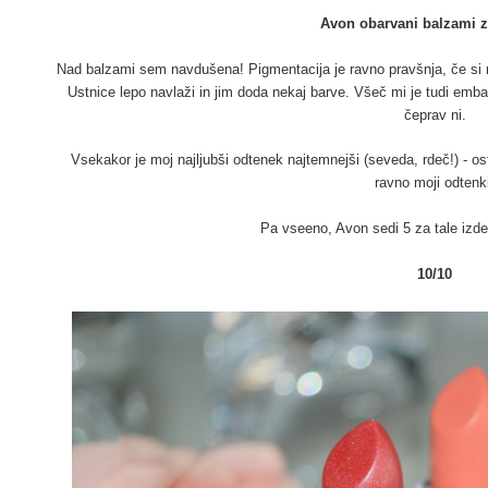
Avon obarvani balzami z
Nad balzami sem navdušena! Pigmentacija je ravno pravšnja, če si ne
Ustnice lepo navlaži in jim doda nekaj barve. Všeč mi je tudi emba
čeprav ni.
Vsekakor je moj najljubši odtenek najtemnejši (seveda, rdeč!) - ost
ravno moji odtenk
Pa vseeno, Avon sedi 5 za tale izde
10/10