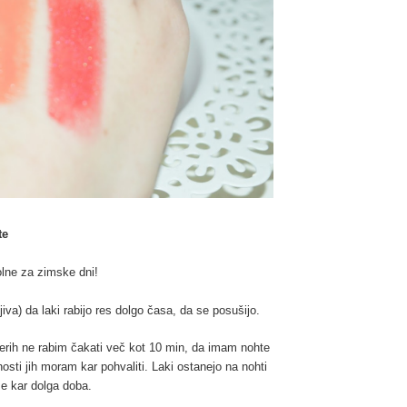
te
ne za zimske dni!
va) da laki rabijo res dolgo časa, da se posušijo.
terih ne rabim čakati več kot 10 min, da imam nohte
osti jih moram kar pohvaliti. Laki ostanejo na nohti
že kar dolga doba.