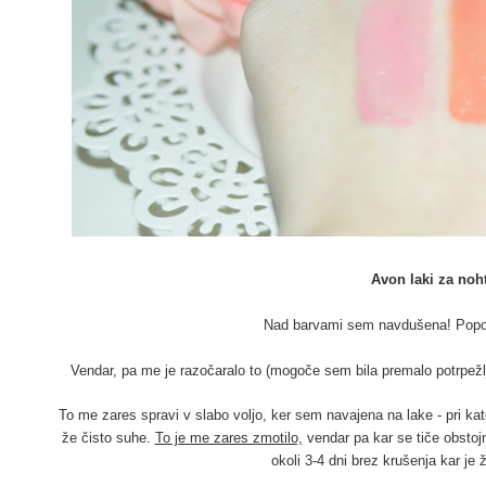
Avon laki za noh
Nad barvami sem navdušena! Popol
Vendar, pa me je razočaralo to (mogoče sem bila premalo potrpežlji
To me zares spravi v slabo voljo, ker sem navajena na lake - pri ka
že čisto suhe.
To je me zares zmotilo,
vendar pa kar se tiče obstojn
okoli 3-4 dni brez krušenja kar je 