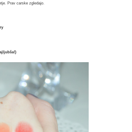
ntje. Prav carske zgledajo.
.
rry
jljubša!)