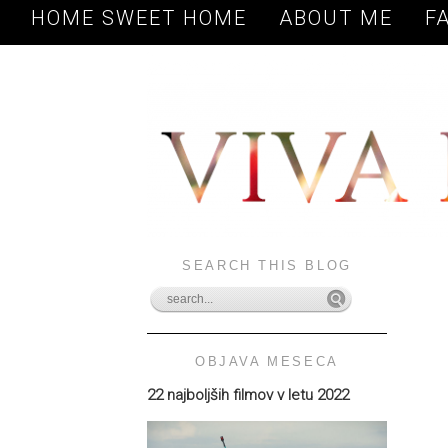
HOME SWEET HOME
ABOUT ME
F
SEARCH THIS BLOG
OBJAVA MESECA
22 najboljših filmov v letu 2022