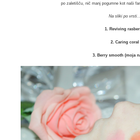
po zaletišču, nič manj pogumne kot naši fa
Na sliki po vrsti..
1. Reviving rasbe
2. Caring coral
3. Berry smooth (moja na