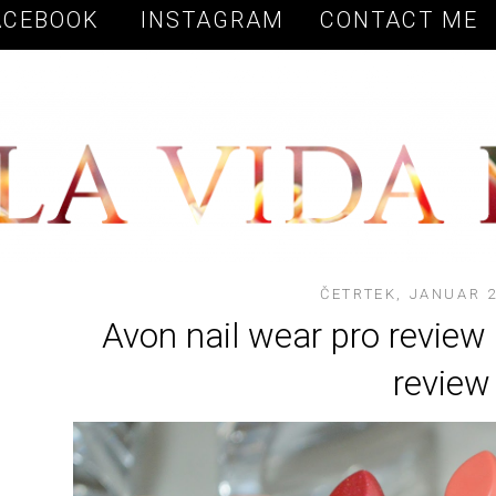
Vow to Fashion
ACEBOOK
INSTAGRAM
CONTACT ME
ČETRTEK, JANUAR 2
Avon nail wear pro review 
review