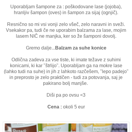
Uporabljam šampone za : poškodovane lase (jojoba),
hranljiv šampon (oves) in šampon za sijaj (ognjič).
Resnično so mi vsi vonji zelo všeč, zelo naravni in sveži.
Vsekakor pa, tudi če ne uporabim balzama za lase, mojim
lasem NIČ ne manjka, ker so že šamponi dovolj.
Gremo dalje...
Balzam za suhe konice
Odlična zadeva za vse tiste, ki imate težave z suhimi
konicami, ki kar "štrlijo". Uporabljam ga na mokre lase
(lahko tudi na suhe) in jih z lahkoto razčešem, "lepo padejo"
in preprosto je zelo praktičen - tudi za potovanja, saj je
pakirano bolj manjše.
Diši pa po ovsu <3
Cena :
okoli 5 eur