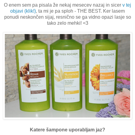
O enem sem pa pisala že nekaj mesecev nazaj in sicer
v tej
objavi (klik!)
, ta mi je pa sploh - THE BEST. Ker lasem
ponudi neskončen sijaj, resnično se ga vidno opazi lasje so
tako zelo mehki! <3
Katere šampone uporabljam jaz?