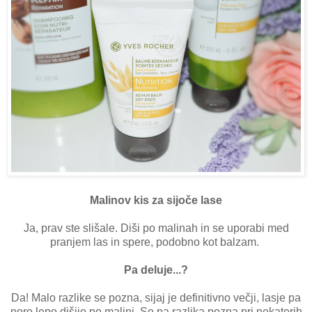
Malinov kis za sijoče lase
Ja, prav ste slišale. Diši po malinah in se uporabi med
pranjem las in spere, podobno kot balzam.
Pa deluje...?
Da! Malo razlike se pozna, sijaj je definitivno večji, lasje pa
noro lepo dišijo po malini. Se pa razlika pozna pri nekaterih