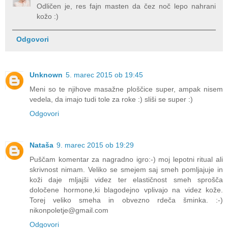
Odličen je, res fajn masten da čez noč lepo nahrani
kožo :)
Odgovori
Unknown
5. marec 2015 ob 19:45
Meni so te njihove masažne ploščice super, ampak nisem
vedela, da imajo tudi tole za roke :) sliši se super :)
Odgovori
Nataša
9. marec 2015 ob 19:29
Puščam komentar za nagradno igro:-) moj lepotni ritual ali
skrivnost nimam. Veliko se smejem saj smeh pomljajuje in
koži daje mljajši videz ter elastičnost smeh sprošča
določene hormone,ki blagodejno vplivajo na videz kože.
Torej veliko smeha in obvezno rdeča šminka. :-)
nikonpoletje@gmail.com
Odgovori