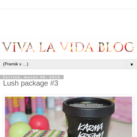
▼
četrtek, marec 05, 2015
Lush package #3