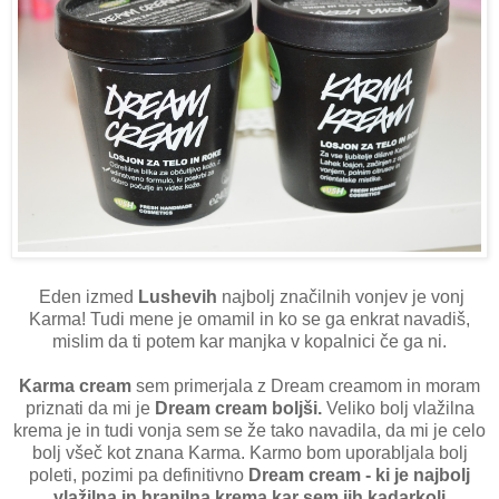
Eden izmed
Lushevih
najbolj značilnih vonjev je vonj
Karma! Tudi mene je omamil in ko se ga enkrat navadiš,
mislim da ti potem kar manjka v kopalnici če ga ni.
Karma cream
sem primerjala z Dream creamom in moram
priznati da mi je
Dream cream boljši.
Veliko bolj vlažilna
krema je in tudi vonja sem se že tako navadila, da mi je celo
bolj všeč kot znana Karma. Karmo bom uporabljala bolj
poleti, pozimi pa definitivno
Dream cream - ki je najbolj
vlažilna in hranilna krema kar sem jih kadarkoli