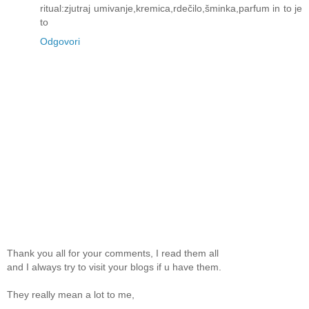
ritual:zjutraj umivanje,kremica,rdečilo,šminka,parfum in to je
to
Odgovori
Thank you all for your comments, I read them all
and I always try to visit your blogs if u have them.
They really mean a lot to me,