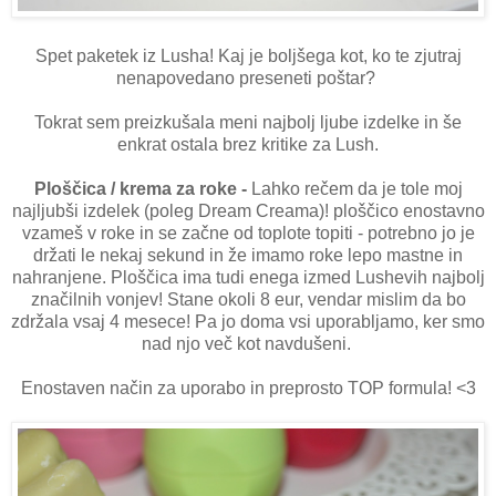
Spet paketek iz Lusha! Kaj je boljšega kot, ko te zjutraj
nenapovedano preseneti poštar?
Tokrat sem preizkušala meni najbolj ljube izdelke in še
enkrat ostala brez kritike za Lush.
Ploščica / krema za roke -
Lahko rečem da je tole moj
najljubši izdelek (poleg Dream Creama)! ploščico enostavno
vzameš v roke in se začne od toplote topiti - potrebno jo je
držati le nekaj sekund in že imamo roke lepo mastne in
nahranjene. Ploščica ima tudi enega izmed Lushevih najbolj
značilnih vonjev! Stane okoli 8 eur, vendar mislim da bo
zdržala vsaj 4 mesece! Pa jo doma vsi uporabljamo, ker smo
nad njo več kot navdušeni.
Enostaven način za uporabo in preprosto TOP formula! <3