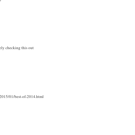
5
tely checking this out
/2015/01/best-of-2014.html