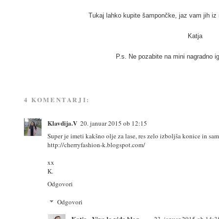
Tukaj lahko kupite šampončke, jaz vam jih iz 
Katja
P.s. Ne pozabite na mini nagradno ig
4 KOMENTARJI:
Klavdija.V
20. januar 2015 ob 12:15
Super je imeti kakšno olje za lase, res zelo izboljša konice in sam
http://cherryfashion-k.blogspot.com/
xx
K.
Odgovori
Odgovori
Katja - Viva la vida blog