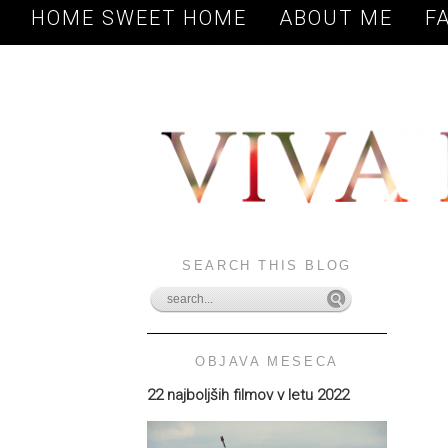
HOME SWEET HOME
ABOUT ME
F
SEARCH THIS BLOG
OBJAVA MESECA
22 najboljših filmov v letu 2022