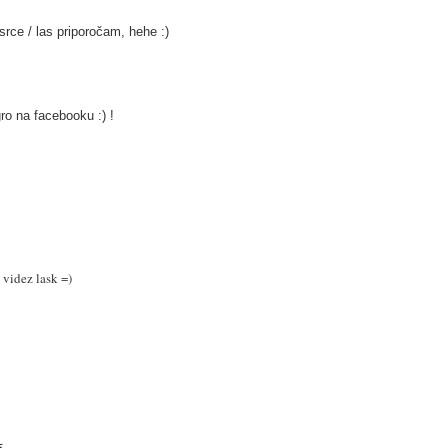
srce / las priporočam, hehe :)
ro na facebooku :) !
 videz lask =)