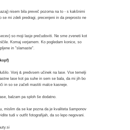
azaj) nisem bila preveč pozorna na to - s kakšnimi
se mi zdeli predragi, precenjeni in da preprosto ne
ecev) so moji lasje prečudoviti. Ne sme zveneti kot
ničile. Komaj verjamem. Ko pogledam konice, so
pljene in "slamaste".
kopf)
šilo. Vonj & predvsem učinek na lase. Vse temelji
mastne lase kot pa suhe in sem se bala, da mi jih bo
joči in so se začeli mastiti malce kasneje.
ase, balzam pa sploh še dodatno.
u, mislim da se kar pozna da je kvaliteta šamponov
dite tudi v outfit fotografijah, da so lepo negovani.
auty.si