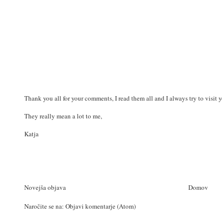
Thank you all for your comments, I read them all and I always try to visit 
They really mean a lot to me,
Katja
Novejša objava
Domov
Naročite se na:
Objavi komentarje (Atom)