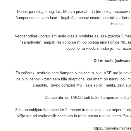
Danes pa nekaj o negi las. Moram priznati, da (do nekaj mesecev n
šamponi si umivam lase. Dragih šamponov nisem uporabljala, ker so 
delujejo.
Vendar odkar uporabljam malo dražje produkte za lase (zadnje 6 mes
"samohvala", ampak resnično se mi od poletja niso konice NIČ u
popolnoma v dobrem stanju, nič razce
Oil miracle (schwarz
Za začetek, testirala sem šampon & balzam & olje. VSE me je navdu
na oljni osnovi - zato sem bila skeptična, ker imam po naravi bolj 
zmastilo.
Ravno obratno!
Moji lasje so bili mehki, zelo si
Ob uporabi, se TAKOJ čuti kako šampon zmehča l
Zdaj uporabljam šampone že 2. mesec in moji lasje so v super stanj
višja kot pri vsakdanjih znamkah in to se pozna tudi na laseh. Saj vi
https://trgovina.hairbe