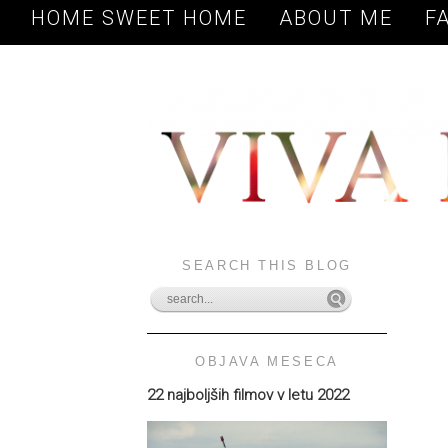
HOME SWEET HOME
ABOUT ME
F
SEARCH THIS BLOG
OBJAVA MESECA
22 najboljših filmov v letu 2022