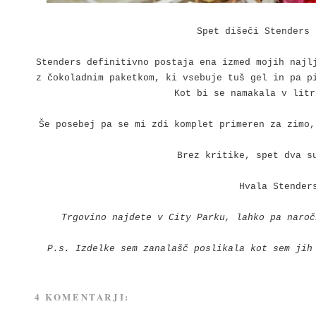
Spet dišeči Stenders
Stenders
definitivno postaja ena izmed mojih najlj
z čokoladnim paketkom, ki vsebuje tuš gel in pa p
Kot bi se namakala v lit
Še posebej pa se mi zdi komplet primeren za zimo,
Brez kritike, spet dva s
Hvala Stender
Trgovino najdete v City Parku, lahko pa naroč
P.s. Izdelke sem zanalašč poslikala kot sem jih
4 KOMENTARJI: