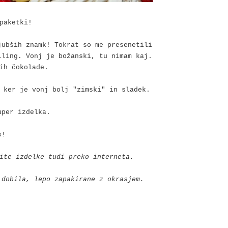
 paketki!
ubših znamk! Tokrat so me presenetili
iling. Vonj je božanski, tu nimam kaj.
rih čokolade.
 ker je vonj bolj "zimski" in sladek.
uper izdelka.
s!
ite izdelke tudi preko interneta.
 dobila, lepo zapakirane z okrasjem.