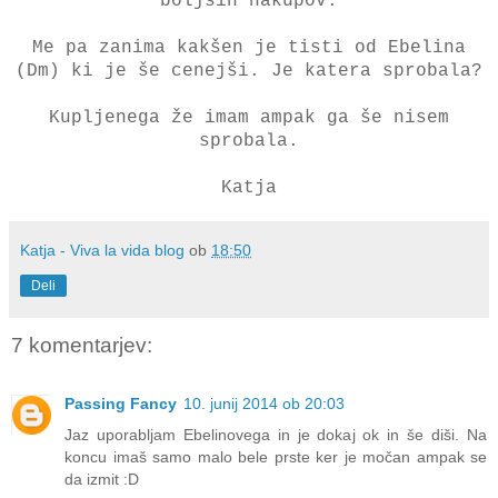
boljših nakupov.
Me pa zanima kakšen je tisti od Ebelina
(Dm) ki je še cenejši. Je katera sprobala?
Kupljenega že imam ampak ga še nisem
sprobala.
Katja
Katja - Viva la vida blog
ob
18:50
Deli
7 komentarjev:
Passing Fancy
10. junij 2014 ob 20:03
Jaz uporabljam Ebelinovega in je dokaj ok in še diši. Na
koncu imaš samo malo bele prste ker je močan ampak se
da izmit :D