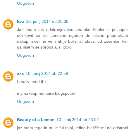
Odgovori
Eva
10. junij 2014 ob 20:35
Jaz imam tak odstranjevalec znamke Ebelin in je super
učinkovit ter še cenovno ugoden definitivno priporočam
nakup, sicer ne vem ali je boljši ali slabši od Essence, ker
ga nisem še sprobala. (: xoxo
Odgovori
xxx
10. junij 2014 ob 22:59
I really need this!
mymakeupmemoire.blogspot.nl
Odgovori
Beauty of a Lemon
10. junij 2014 ob 23:02
jaz mam tega in mi je ful fajni, edino bleščic mi ne odstrani