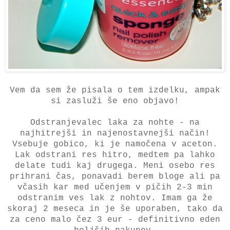
Vem da sem že pisala o tem izdelku, ampak
si zasluži še eno objavo!
Odstranjevalec laka za nohte - na
najhitrejši in najenostavnejši način!
Vsebuje gobico, ki je namočena v aceton.
Lak odstrani res hitro, medtem pa lahko
delate tudi kaj drugega. Meni osebo res
prihrani čas, ponavadi berem bloge ali pa
včasih kar med učenjem v pičih 2-3 min
odstranim ves lak z nohtov. Imam ga že
skoraj 2 meseca in je še uporaben, tako da
za ceno malo čez 3 eur - definitivno eden