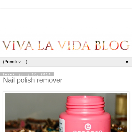
▼
torek, junij 10, 2014
Nail polish remover