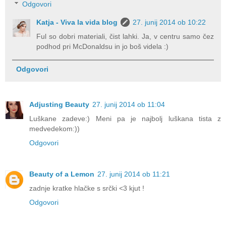
Odgovori
Katja - Viva la vida blog
27. junij 2014 ob 10:22
Ful so dobri materiali, čist lahki. Ja, v centru samo čez
podhod pri McDonaldsu in jo boš videla :)
Odgovori
Adjusting Beauty
27. junij 2014 ob 11:04
Luškane zadeve:) Meni pa je najbolj luškana tista z
medvedekom:))
Odgovori
Beauty of a Lemon
27. junij 2014 ob 11:21
zadnje kratke hlačke s srčki <3 kjut !
Odgovori