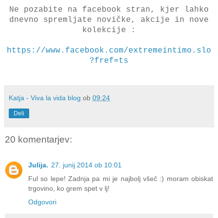
Ne pozabite na facebook stran, kjer lahko
dnevno spremljate novičke, akcije in nove
kolekcije :
https://www.facebook.com/extremeintimo.slo
?fref=ts
Katja - Viva la vida blog
ob
09:24
Deli
20 komentarjev:
Julija.
27. junij 2014 ob 10:01
Ful so lepe! Zadnja pa mi je najbolj všeč :) moram obiskat
trgovino, ko grem spet v lj!
Odgovori