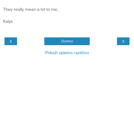
They really mean a lot to me,
Katja
‹
›
Domov
Prikaži spletno različico