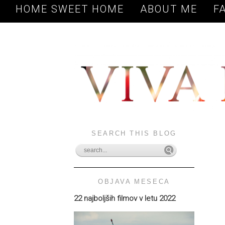
HOME SWEET HOME
ABOUT ME
F
SEARCH THIS BLOG
OBJAVA MESECA
22 najboljših filmov v letu 2022