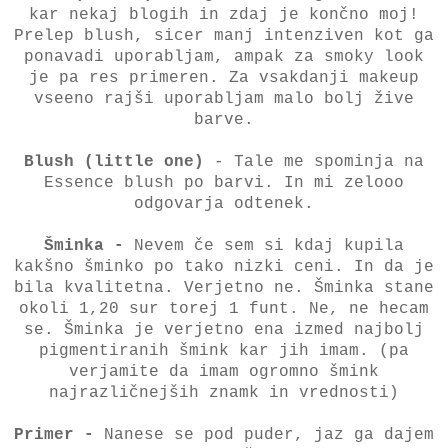
kar nekaj blogih in zdaj je končno moj!
Prelep blush, sicer manj intenziven kot ga
ponavadi uporabljam, ampak za smoky look
je pa res primeren. Za vsakdanji makeup
vseeno rajši uporabljam malo bolj žive
barve.
Blush (little one)
- Tale me spominja na
Essence blush po barvi. In mi zelooo
odgovarja odtenek.
Šminka -
Nevem če sem si kdaj kupila
kakšno šminko po tako nizki ceni. In da je
bila kvalitetna. Verjetno ne. Šminka stane
okoli 1,20 sur torej 1 funt. Ne, ne hecam
se. Šminka je verjetno ena izmed najbolj
pigmentiranih šmink kar jih imam. (pa
verjamite da imam ogromno šmink
najrazličnejših znamk in vrednosti)
Primer -
Nanese se pod puder, jaz ga dajem