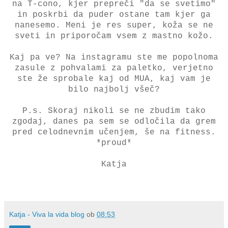
na T-cono, kjer prepreči "da se svetimo"
in poskrbi da puder ostane tam kjer ga
nanesemo. Meni je res super, koža se ne
sveti in priporočam vsem z mastno kožo.
Kaj pa ve? Na instagramu ste me popolnoma
zasule z pohvalami za paletko, verjetno
ste že sprobale kaj od MUA, kaj vam je
bilo najbolj všeč?
P.s. Skoraj nikoli se ne zbudim tako
zgodaj, danes pa sem se odločila da grem
pred celodnevnim učenjem, še na fitness.
*proud*
Katja
Katja - Viva la vida blog
ob
08:53