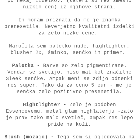
po nekaj izdelkov, (kateri so res smešno
nizkih cen) iz njihove strani.
In moram priznati da me je znamka
prenesetila. Neverjetno kvalitetni izdelki
za zelo nizke cene.
Naročila sem paletko nude, highlighter,
blusher 2x, šminko, senčko in primer.
Paletka -
Barve so zelo pigmentirane.
Vendar se svetijo, niso mat kot značilne
Sleek senčke. Ampak meni se zdijo odtenki
res super. Tako da za ceno 5 eur - me je
senčka zelo pozitivno presenetila.
Hightlighter -
Zelo je podoben
Essencevemu, metal glam highlaterju -zato
je prav tako malo svetleč, ampak res lepo
pride na koži.
Blush (mozaic) -
Tega sem si ogledovala na