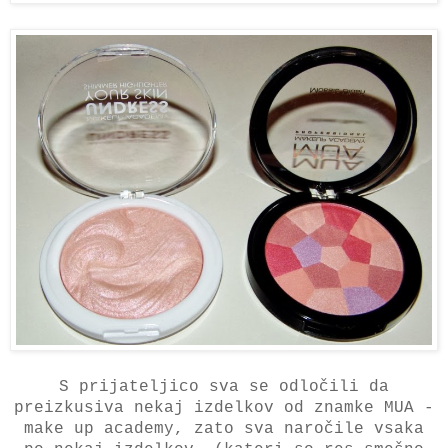
S prijateljico sva se odločili da
preizkusiva nekaj izdelkov od znamke MUA -
make up academy, zato sva naročile vsaka