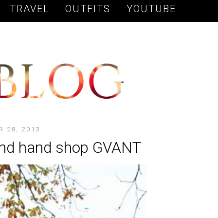
TRAVEL
OUTFITS
YOUTUBE
 28, 2013
/2nd hand shop GVANT