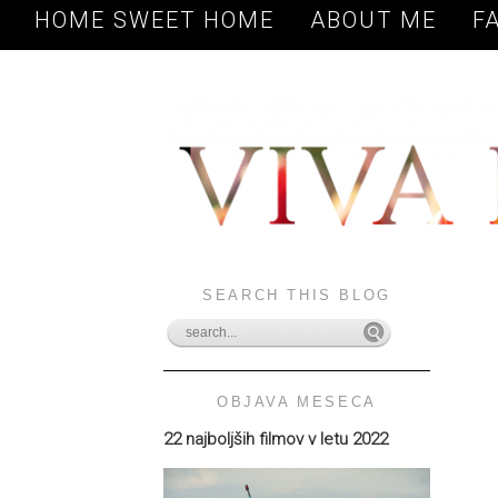
HOME SWEET HOME
ABOUT ME
F
SEARCH THIS BLOG
OBJAVA MESECA
22 najboljših filmov v letu 2022