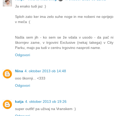
Ja enako tudi jaz :)
Sploh zato ker ima zelo suhe noge in me nobeni ne oprijejo
v meča :(
Našla sem jih - ko sem se že vdala v usodo - da pač ni
škornjev zame, v trgovini Exclusive (nekaj takega) v City
Parku, majo pa tudi v centru trgovino nasproti name.
Odgovori
Nina
4. oktober 2013 ob 14:48
ooo škornji... <333
Odgovori
katja
4. oktober 2013 ob 19:26
super outfit! pa uživaj na Vranskem :)
Odgovori