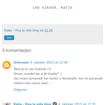
Lep vikend, Katja
Katja - Viva la vida blog
ob
11:26
Deli
5 komentarjev:
Unknown
4. oktober 2013 ob 12:06
Škornji so res čudoviti <3
Smem izvedet kje si jih kupila? :)
Jaz imam ponavadi kar borbo s škorenjčki, ker mi ponavadi
nobeni niso ravno všeč -.-
Odgovori
Katja - Viva la vida blog
4. oktober 2013 ob 12:31