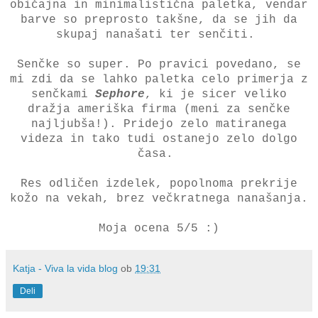
običajna in minimalistična paletka, venda
r
barve so preprosto takšne, da se jih da
skupaj nanašati ter senčiti.
Senčke so super. Po pravici povedano, se
mi zdi da se lahko paletka celo primerja z
senčkami
Sephore
, ki je sicer veliko
dražja ameriška firma (meni za senčke
najljubša!). Pridejo zelo matiranega
videza in tako tudi ostanejo zelo dolgo
časa.
Res odličen izdelek, popolnoma prekrije
kožo na vekah, brez večkratnega nanašanja.
Moja ocena 5/5 :)
Katja - Viva la vida blog
ob
19:31
Deli