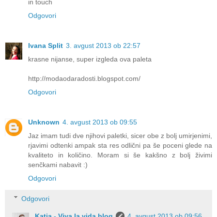
in touch
Odgovori
Ivana Split
3. avgust 2013 ob 22:57
krasne nijanse, super izgleda ova paleta
http://modaodaradosti.blogspot.com/
Odgovori
Unknown
4. avgust 2013 ob 09:55
Jaz imam tudi dve njihovi paletki, sicer obe z bolj umirjenimi,
rjavimi odtenki ampak sta res odlični pa še poceni glede na
kvaliteto in količino. Moram si še kakšno z bolj živimi
senčkami nabavit :)
Odgovori
Odgovori
Katja - Viva la vida blog
4. avgust 2013 ob 09:56