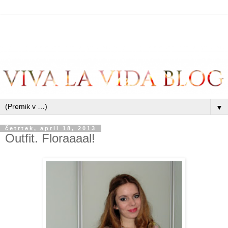
▼
četrtek, april 18, 2013
Outfit. Floraaaal!