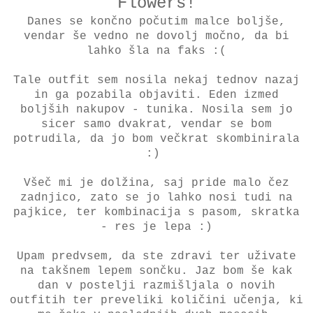
Flowers!
Danes se končno počutim malce boljše,
vendar še vedno ne dovolj močno, da bi
lahko šla na faks :(
Tale outfit sem nosila nekaj tednov nazaj
in ga pozabila objaviti. Eden izmed
boljših nakupov - tunika. Nosila sem jo
sicer samo dvakrat, vendar se bom
potrudila, da jo bom večkrat skombinirala
:)
Všeč mi je dolžina, saj pride malo čez
zadnjico, zato se jo lahko nosi tudi na
pajkice, ter kombinacija s pasom, skratka
- res je lepa :)
Upam predvsem, da ste zdravi ter uživate
na takšnem lepem sončku. Jaz bom še kak
dan v postelji razmišljala o novih
outfitih ter preveliki količini učenja, ki