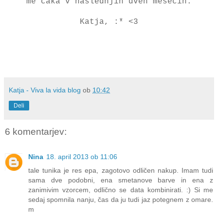
me čaka v naslednjih dveh mesecih.
Katja, :* <3
Katja - Viva la vida blog
ob
10:42
Deli
6 komentarjev:
Nina
18. april 2013 ob 11:06
tale tunika je res epa, zagotovo odličen nakup. Imam tudi
sama dve podobni, ena smetanove barve in ena z
zanimivim vzorcem, odlično se data kombinirati. :) Si me
sedaj spomnila nanju, čas da ju tudi jaz potegnem z omare.
m