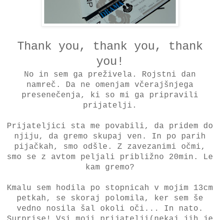
Thank you, thank you, thank
you!
No in sem ga preživela. Rojstni dan
namreč. Da ne omenjam včerajšnjega
presenečenja, ki so mi ga pripravili
prijatelji.
Prijateljici sta me povabili, da pridem do
njiju, da gremo skupaj ven. In po parih
pijačkah, smo odšle. Z zavezanimi očmi,
smo se z avtom peljali približno 20min. Le
kam gremo?
Kmalu sem hodila po stopnicah v mojim 13cm
petkah, se skoraj polomila, ker sem še
vedno nosila šal okoli oči... In nato.
Surprise! Vsi moji prijatelji(nekaj jih je