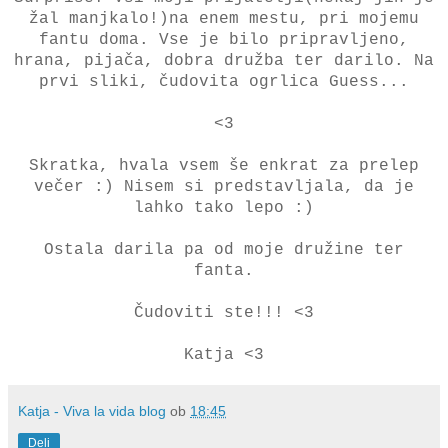
žal manjkalo!)na enem mestu, pri mojemu
fantu doma. Vse je bilo pripravljeno,
hrana, pijača, dobra družba ter darilo. Na
prvi sliki, čudovita ogrlica Guess...
<3
Skratka, hvala vsem še enkrat za prelep
večer :) Nisem si predstavljala, da je
lahko tako lepo :)
Ostala darila pa od moje družine ter
fanta.
Čudoviti ste!!! <3
Katja <3
Katja - Viva la vida blog
ob
18:45
Deli