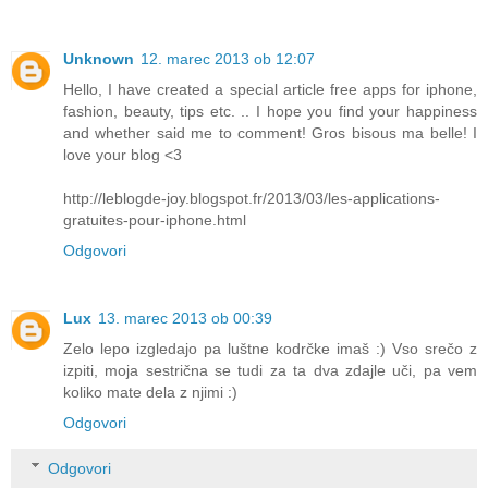
Unknown
12. marec 2013 ob 12:07
Hello, I have created a special article free apps for iphone,
fashion, beauty, tips etc. .. I hope you find your happiness
and whether said me to comment! Gros bisous ma belle! I
love your blog <3
http://leblogde-joy.blogspot.fr/2013/03/les-applications-
gratuites-pour-iphone.html
Odgovori
Lux
13. marec 2013 ob 00:39
Zelo lepo izgledajo pa luštne kodrčke imaš :) Vso srečo z
izpiti, moja sestrična se tudi za ta dva zdajle uči, pa vem
koliko mate dela z njimi :)
Odgovori
Odgovori