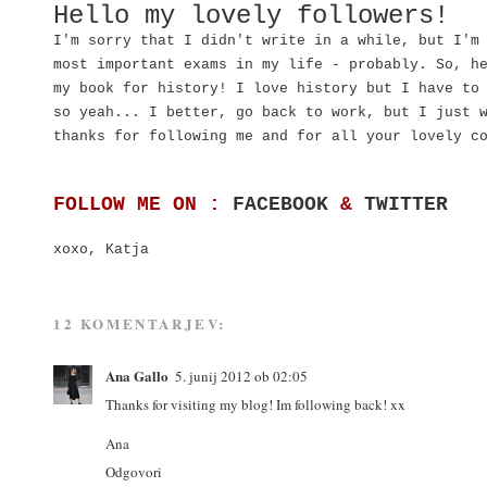
Hello my lovely followers!
I'm sorry that I didn't write in a while, but I'm
most important exams in my life - probably. So, h
my book for history! I love history but I have to
so yeah... I better, go back to work, but I just 
thanks for following me and for all your lovely c
FOLLOW ME ON :
FACEBOOK
&
TWITTER
xoxo, Katja
12 KOMENTARJEV:
Ana Gallo
5. junij 2012 ob 02:05
Thanks for visiting my blog! Im following back! xx
Ana
Odgovori