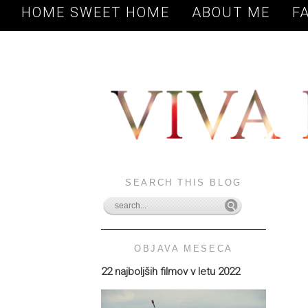
HOME SWEET HOME
ABOUT ME
F
SEARCH THIS BLOG
OBJAVA MESECA
22 najboljših filmov v letu 2022