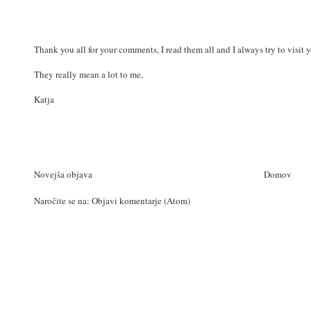
Thank you all for your comments, I read them all and I always try to visit 
They really mean a lot to me,
Katja
Novejša objava
Domov
Naročite se na:
Objavi komentarje (Atom)