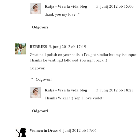
Katja - Viva la vida blog
5. junij 2012 ob 15:00
thank you my love :*
Odgovori
BERRIES
5. junij 2012 ob 17:19
Great nail polish on your nails :) I've got similar but my is turquo
Thanks for visiting,I followed You right back :)
Odgovori
Odgovori
Katja - Viva la vida blog
5. junij 2012 ob 18:28
Thanks Wikaa! :) Yep, I love violet!
Odgovori
Women in Dress
6. junij 2012 ob 17:06