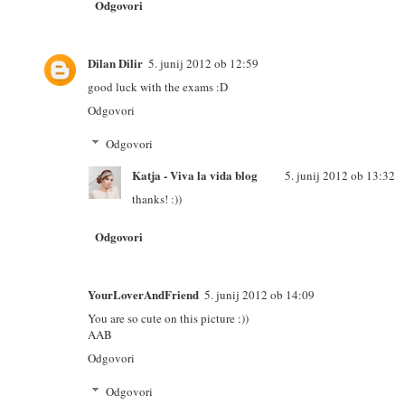
Odgovori
Dilan Dilir
5. junij 2012 ob 12:59
good luck with the exams :D
Odgovori
Odgovori
Katja - Viva la vida blog
5. junij 2012 ob 13:32
thanks! :))
Odgovori
YourLoverAndFriend
5. junij 2012 ob 14:09
You are so cute on this picture :))
AAB
Odgovori
Odgovori