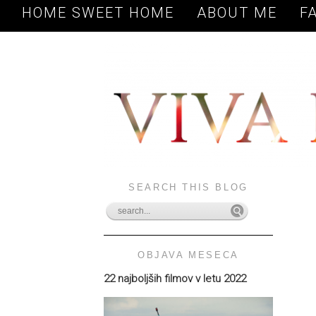
HOME SWEET HOME
ABOUT ME
F
SEARCH THIS BLOG
OBJAVA MESECA
22 najboljših filmov v letu 2022