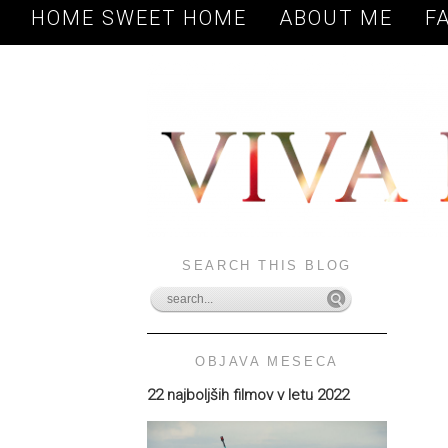
HOME SWEET HOME
ABOUT ME
F
SEARCH THIS BLOG
OBJAVA MESECA
22 najboljših filmov v letu 2022