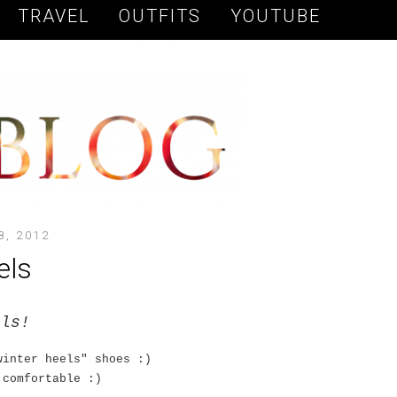
TRAVEL
OUTFITS
YOUTUBE
8, 2012
els
els!
winter heels" shoes :)
 comfortable :)