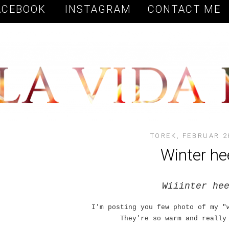
Vow to Fashion
ACEBOOK
INSTAGRAM
CONTACT ME
TOREK, FEBRUAR 2
Winter he
Wiiinter he
I'm posting you few photo of my "
They're so warm and really